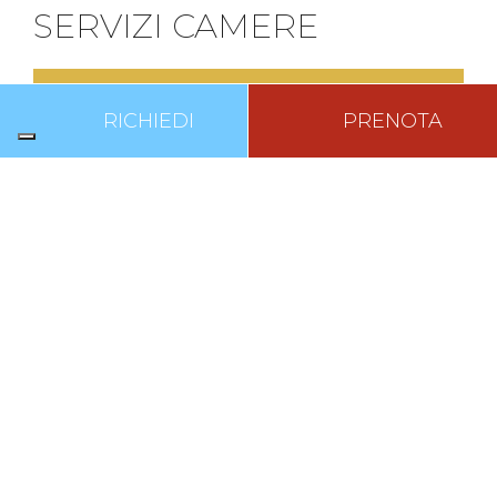
SERVIZI CAMERE
TOP
RICHIEDI
PRENOTA
ta
Televisione