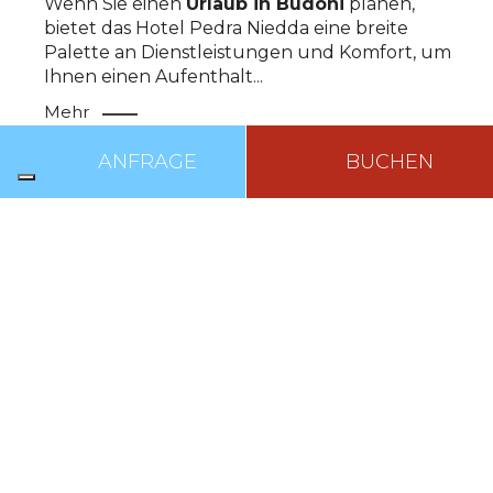
Wenn Sie einen
Urlaub in Budoni
planen,
bietet das Hotel Pedra Niedda eine breite
Palette an Dienstleistungen und Komfort, um
Ihnen einen Aufenthalt
...
TOP
Mehr
ANFRAGE
BUCHEN
FRÜHSTÜCK
Das Frühstück bietet ein reichhaltiges
Buffet
für
jeden Geschmack, von
süß bis herzhaft
, mit
hervorragenden Alternativlösungen für
Menschen mit
...
Mehr